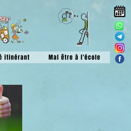
é itinérant
Mal être à l'école